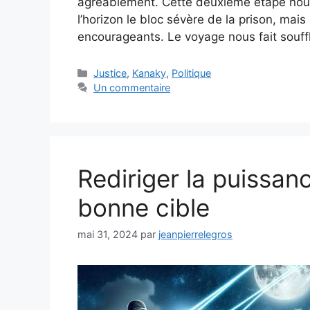
agréablement. Cette deuxième étape nous 
l’horizon le bloc sévère de la prison, mai
encourageants. Le voyage nous fait souffl
Catégories
Justice
,
Kanaky
,
Politique
Un commentaire
Rediriger la puissanc
bonne cible
mai 31, 2024
par
jeanpierrelegros