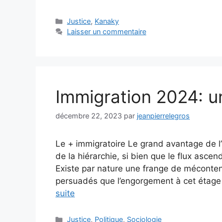
Catégories
Justice
,
Kanaky
Laisser un commentaire
Immigration 2024: un
décembre 22, 2023
par
jeanpierrelegros
Le + immigratoire Le grand avantage de l
de la hiérarchie, si bien que le flux asc
Existe par nature une frange de mécontent
persuadés que l’engorgement à cet étage v
suite
Catégories
Justice
,
Politique
,
Sociologie