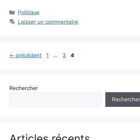
Catégories
Politique
Laisser un commentaire
Page
Page
Page
←
précédent
1
…
3
4
Rechercher
Recherche
Articles récents