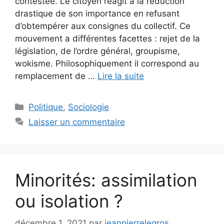
contestée. Le citoyen réagit à la réduction
drastique de son importance en refusant
d’obtempérer aux consignes du collectif. Ce
mouvement a différentes facettes : rejet de la
législation, de l’ordre général, groupisme,
wokisme. Philosophiquement il correspond au
remplacement de …
Lire la suite
Catégories
Politique
,
Sociologie
Laisser un commentaire
Minorités: assimilation
ou isolation ?
décembre 1, 2021
par
jeanpierrelegros